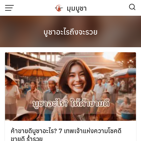
มุมบูชา
บูชาอะไรถึงจะรวย
ค้าขายดีบูชาอะไร? 7 เทพเจ้าแห่งความโชคดี
ขายดี ร่ำรวย