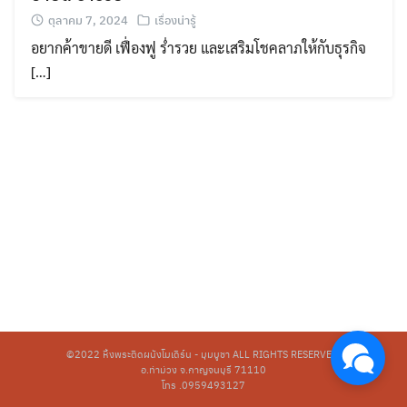
ตุลาคม 7, 2024
เรื่องน่ารู้
อยากค้าขายดี เฟื่องฟู ร่ำรวย และเสริมโชคลาภให้กับธุรกิจ
[…]
©2022
หิ้งพระติดผนังโมเดิร์น - มุมบูชา
ALL RIGHTS RESERVED.
อ.ท่าม่วง จ.กาญจนบุรี 71110
โทร .0959493127