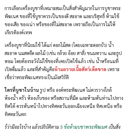
การเลือกเครื่องบูชาที่เหมาะสมเป็นสิ่งสำคัญมากในการบูชาพระ
พิฆเนศ ของที่ใช้บูชาควรเป็นของดี สะอาด และบริสุทธิ์ ห้ามใช้
ของเสีย ของเน่า หรือของที่ไม่สะอาด เพราะถือเป็นการไม่ให้
เกียรติองค์เทพ
เครื่องบูชาที่นิยมใช้ ได้แก่ ดอกไม้สด (โดยเฉพาะดอกบัว) น้ำ
สะอาด นมสดจืด ผลไม้ (เช่น กล้วย อ้อย สาลี่) ขนมหวาน และธูป
หอม โดยต้องระวังไม่ใช้ของที่เคยเปิดใช้แล้ว เช่น น้ำหรือนมที่
เปิดดื่มแล้ว และที่สำคัญคือ
ห้ามถวายเนื้อสัตว์เด็ดขาด
เพราะ
เชื่อว่าพระพิฆเนศทรงเป็นมังสวิรัติ
ใครที่บูชาในบ้าน
รูป หรือ องค์พระพิฆเนศ ไม่ควรวางใกล้
ห้องน้ำ ครัว ห้องเก็บของ หรือสถานที่มืด และห้ามหันท่านไปทาง
ทิศใต้ ควรหันหน้าไปทางทิศตะวันออกเฉียงเหนือ ทิศเหนือ หรือ
ทิศตะวันตก
รู้ว่ามีอะไรบ้าง แล้วปฏิบัติตาม
5 ข้อห้ามบูชาพระพิฆเนศ
เป็นสิ่ง