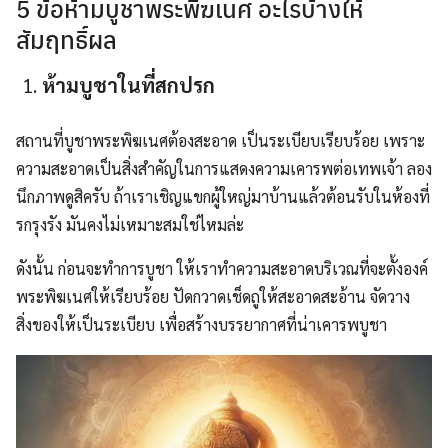
5 ข้อห้ามบูชาพระพิฆเนศ อะไรบ้างให้
สัมฤทธิ์ผล
ห้ามบูชาในที่สกปรก
สถานที่บูชาพระพิฆเนศต้องสะอาด เป็นระเบียบเรียบร้อย เพราะ
ความสะอาดเป็นสิ่งสำคัญในการแสดงความเคารพต่อเทพเจ้า ลอง
นึกภาพดูสิครับ ถ้าเราเชิญแขกผู้ใหญ่มาบ้านแล้วต้อนรับในห้องที่
รกรุงรัง มันคงไม่เหมาะสมใช่ไหมล่ะ
ดังนั้น ก่อนจะทำการบูชา ให้เราทำความสะอาดบริเวณที่จะตั้งองค์
พระพิฆเนศให้เรียบร้อย ปัดกวาดเช็ดถูให้สะอาดสะอ้าน จัดวาง
สิ่งของให้เป็นระเบียบ เพื่อสร้างบรรยากาศที่น่าเคารพบูชา